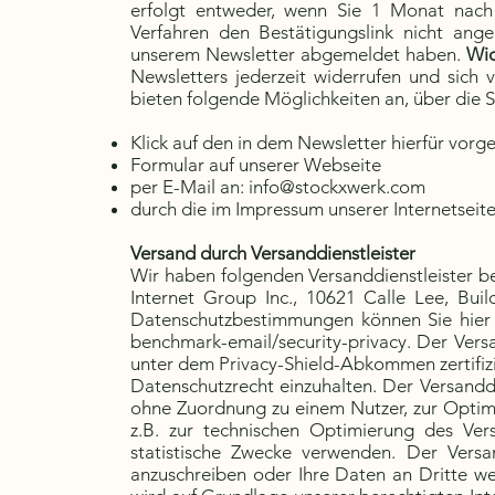
erfolgt entweder, wenn Sie 1 Monat nach
Verfahren den Bestätigungslink nicht ang
unserem Newsletter abgemeldet haben.
Wid
Newsletters jederzeit widerrufen und sic
bieten folgende Möglichkeiten an, über die S
Klick auf den in dem Newsletter hierfür vorg
Formular auf unserer Webseite
per E-Mail an:
info@stockxwerk.com
durch die im Impressum unserer Internetsei
Versand durch Versanddienstleister
Wir haben folgenden Versanddienstleister b
Internet Group Inc., 10621 Calle Lee, Bu
Datenschutzbestimmungen können Sie hier
benchmark-email/security-privacy.
Der Versan
unter dem Privacy-Shield-Abkommen zertifizi
Datenschutzrecht einzuhalten. Der Versandd
ohne Zuordnung zu einem Nutzer, zur Optim
z.B. zur technischen Optimierung des Ver
statistische Zwecke verwenden. Der Versand
anzuschreiben oder Ihre Daten an Dritte w