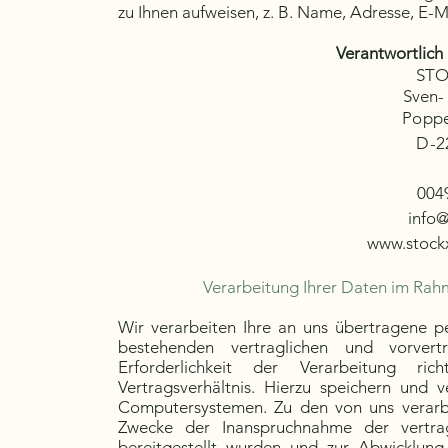
zu Ihnen aufweisen, z. B. Name, Adresse, E-
Verantwortlich
ST
Sven-
Poppe
D-2
004
info
www.stock
Verarbeitung Ihrer Daten im Rah
Wir verarbeiten Ihre an uns übertragene
bestehenden vertraglichen und vorver
Erforderlichkeit der Verarbeitung ri
Vertragsverhältnis. Hierzu speichern und 
Computersystemen. Zu den von uns verarbe
Zwecke der Inanspruchnahme der vertrag
bereitgestellt wurden und zur Abwicklung