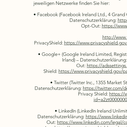
jeweiligen Netzwerke finden Sie hier:
• Facebook (Facebook Ireland Ltd., 4 Grand 
Datenschutzerklärung:
http
Opt-Out:
https://www
http://www
PrivacyShield:
https://www.privacyshield.g
• Google+ (Google Ireland Limited, Regist
Irland) – Datenschutzerklärung
Out:
https://adssetting
Shield:
https://www.privacyshield.gov/
• Twitter (Twitter Inc., 1355 Market 
Datenschutzerklärung:
https://twitter.com/d
Privacy Shield:
https://
id=a2zt000000
• LinkedIn (LinkedIn Ireland Unlimi
Datenschutzerklärung:
https://www.linkedi
Out:
https://www.linkedin.com/legal/c