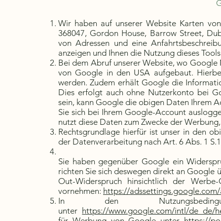
G
Wir haben auf unserer Website Karten von 
368047, Gordon House, Barrow Street, Dubli
von Adressen und eine Anfahrtsbeschreibun
anzeigen und Ihnen die Nutzung dieses Tools
Bei dem Abruf unserer Website, wo Google Ma
von Google in den USA aufgebaut. Hierbe
werden. Zudem erhält Google die Informatio
Dies erfolgt auch ohne Nutzerkonto bei Go
sein, kann Google die obigen Daten Ihrem A
Sie sich bei Ihrem Google-Account auslogge
nutzt diese Daten zum Zwecke der Werbung,
Rechtsgrundlage hierfür ist unser in den o
der Datenverarbeitung nach Art. 6 Abs. 1 S.1 
Sie haben gegenüber Google ein Widerspruc
richten Sie sich deswegen direkt an Google 
Out-Widerspruch hinsichtlich der Werbe
vornehmen:
https://adssettings.google.com
In den Nutzungsbed
unter
https://www.google.com/intl/de_de/
für Werbung von Google unter
https://p