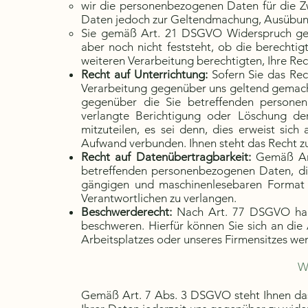
wir die personenbezogenen Daten für die Zw
Daten jedoch zur Geltendmachung, Ausübun
Sie gemäß Art. 21 DSGVO Widerspruch gege
aber noch nicht feststeht, ob die berechtig
weiteren Verarbeitung berechtigten, Ihre Re
Recht auf Unterrichtung:
Sofern Sie das Rec
Verarbeitung gegenüber uns geltend gemacht
gegenüber die Sie betreffenden persone
verlangte Berichtigung oder Löschung de
mitzuteilen, es sei denn, dies erweist sic
Aufwand verbunden. Ihnen steht das Recht zu
Recht auf Datenübertragbarkeit:
Gemäß Art
betreffenden personenbezogenen Daten, die 
gängigen und maschinenlesebaren Format 
Verantwortlichen zu verlangen.
Beschwerderecht:
Nach Art. 77 DSGVO haben
beschweren. Hierfür können Sie sich an die 
Arbeitsplatzes oder unseres Firmensitzes we
W
Gemäß Art. 7 Abs. 3 DSGVO steht Ihnen das R