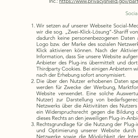
Inc.:
https://www.privacyshield.gov/p
Socia
Wir setzen auf unserer Webseite Social-Med
wir die sog. „Zwei-Klick-Lösung“-Shariff von
dadurch keine personenbezogenen Daten a
Logo bzw. der Marke des sozialen Netzwerks
Klick aktivieren können. Nach der Aktivie
Information, dass Sie unsere Website aufg
Anbieter des Plug-ins übermittelt und dor
Thirdparty Cookies. Bei einigen Anbietern 
nach der Erhebung sofort anonymisiert.
Die über den Nutzer erhobenen Daten speic
werden für Zwecke der Werbung, Marktfor
Website verwendet. Eine solche Auswertun
Nutzer) zur Darstellung von bedarfsger
Netzwerks über die Aktivitäten des Nutzers
ein Widerspruchsrecht gegen die Bildung d
dieses Rechts an den jeweiligen Plug-in-Anb
Rechtsgrundlage für die Nutzung der Plug-in
und Optimierung unserer Website durch d
Netzwerke sowie die Möglichkeit der Inte