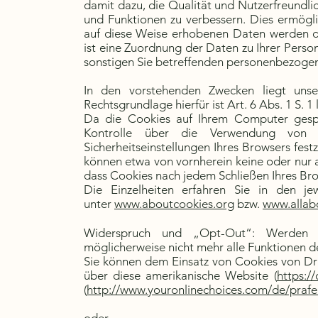
damit dazu, die Qualität und Nutzerfreundlich
und Funktionen zu verbessern. Dies ermögli
auf diese Weise erhobenen Daten werden d
ist eine Zuordnung der Daten zu Ihrer Pers
sonstigen Sie betreffenden personenbezoge
In den vorstehenden Zwecken liegt unser
Rechtsgrundlage hierfür ist Art. 6 Abs. 1 S. 1
Da die Cookies auf Ihrem Computer gespe
Kontrolle über die Verwendung von 
Sicherheitseinstellungen Ihres Browsers fes
können etwa von vornherein keine oder nur 
dass Cookies nach jedem Schließen Ihres Br
Die Einzelheiten erfahren Sie in den jew
unter
www.aboutcookies.org
bzw.
www.allab
Widerspruch und „Opt-Out“: Werden C
möglicherweise nicht mehr alle Funktionen d
Sie können dem Einsatz von Cookies von Dr
über diese amerikanische Website (
https:/
(
http://www.youronlinechoices.com/de/pra