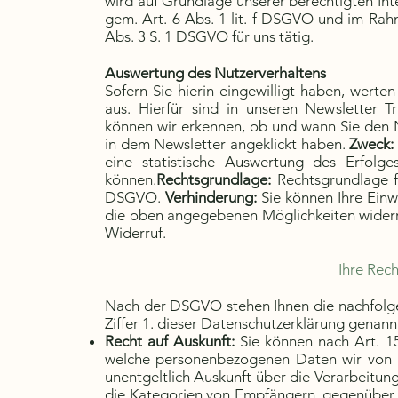
wird auf Grundlage unserer berechtigten I
gem. Art. 6 Abs. 1 lit. f DSGVO und im Rah
Abs. 3 S. 1 DSGVO für uns tätig.
Auswertung des Nutzerverhaltens
Sofern Sie hierin eingewilligt haben, werte
aus. Hierfür sind in unseren Newsletter Tr
können wir erkennen, ob und wann Sie den 
in dem Newsletter angeklickt haben.
Zweck
eine statistische Auswertung des Erfolg
können.
Rechtsgrundlage:
Rechtsgrundlage fü
DSGVO.
Verhinderung:
Sie können Ihre Einw
die oben angegebenen Möglichkeiten wider
Widerruf.
Ihre Rec
Nach der DSGVO stehen Ihnen die nachfolgen
Ziffer 1. dieser Datenschutzerklärung genan
Recht auf Auskunft:
Sie können nach Art. 1
welche personenbezogenen Daten wir von I
unentgeltlich Auskunft über die Verarbeitu
die Kategorien von Empfängern, gegenüber 