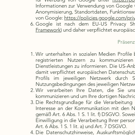
Informationen zur Verwendung von Google 
Anonymisierung, Standortdaten, Funktionsw
von Google:
https://policies.google.com/pri
Google ist nach dem EU-US Privacy Shiel
Framework
) und daher verpflichtet europäis
Präsenz
Wir unterhalten in sozialen Medien Profil
registrierten Nutzern zu kommunizie
Dienstleistungen zu informieren. Die US-Anbi
damit verpflichtet europäischen Datenschut
Profils im jeweiligen Netzwerk durch S
Nutzungsbedingungen des jeweiligen Netzwe
Wir verarbeiten Ihre Daten, die Sie u
kommunizieren und um Ihre dortigen Nachri
Die Rechtsgrundlage für die Verarbeitung
Interesse an der Kommunikation mit den 
gemäß Art. 6 Abs. 1 S. 1 lit. f) DSGVO. Sowe
Einwilligung in die Verarbeitung Ihrer pers
Art. 6 Abs. 1 S. 1 lit. a) und Art. 7 DSGVO.
Die Datenschutzhinweise, Auskunftsmöglic