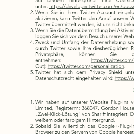
auf blauem Hintergrund. Eine Übersic
unter:
https://developer.twitter.com/en/docs
Wenn Sie in Ihren Twitter-Account eingelog
aktivieren, kann Twitter den Anruf unserer 
Twitter übermittelt werden, ist uns nicht bek
Wenn Sie die Datenübermittlung bei Aktivier
loggen Sie sich vor dem Besuch unserer Websi
Zweck und Umfang der Datenerhebung sowi
durch Twitter sowie Ihre diesbezüglichen 
Privatsphäre, können Sie de
entnehmen:
https://twitter.com
Out):
https://twitter.com/personalization
.
Twitter hat sich dem Privacy Shield unte
Datenschutzrecht eingehalten wird:
https://
Wir haben auf unserer Website Plug-ins 
Limited, Registernr.: 368047, Gordon House
„Zwei-Klick-Lösung“ von Shariff integriert.
weißem oder farbigem Hintergrund.
Sobald Sie willentlich das Google+-Plug-i
Browser zu den Servern von Google hergestel