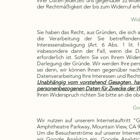
Ihrer Daten jederzeit uns gegenüber zu wider
der Rechtmäßigkeit der bis zum Widerruf er
Wid
Sie haben das Recht, aus Gründen, die sich 
die Verarbeitung der Sie betreffende
Interessenabwägung (Art. 6 Abs. 1 lit. 
insbesondere dann der Fall, wenn die Dat
erforderlich ist. Sofern Sie von Ihrem Wid
Darlegung der Gründe. Wir werden Ihre per
sei denn, wir können Ihnen gegenüber nac
Datenverarbeitung Ihre Interessen und Rech
Unabhängig vom vorstehend Gesagten, haben
personenbezogenen Daten für Zwecke der W
Ihren Widerspruch richten Sie bitte an die 
Go
Wir nutzen auf unserem Internetauftritt "
Amphitheatre Parkway, Mountain View, CA 
Um die Besucherströme auf unserer Internetp
wir Google Analytics ein. Google Analyti