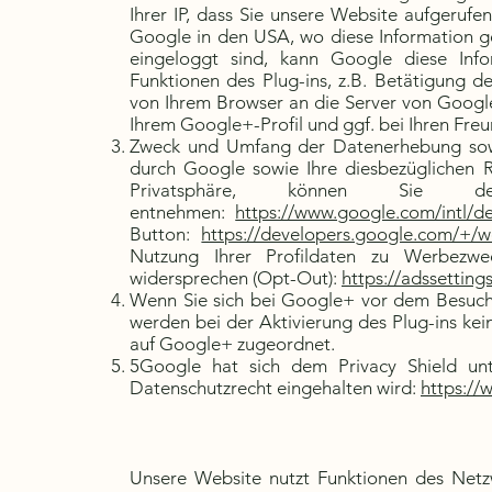
Ihrer IP, dass Sie unsere Website aufgeruf
Google in den USA, wo diese Information g
eingeloggt sind, kann Google diese Inf
Funktionen des Plug-ins, z.B. Betätigung d
von Ihrem Browser an die Server von Googl
Ihrem Google+-Profil und ggf. bei Ihren Fre
Zweck und Umfang der Datenerhebung sowi
durch Google sowie Ihre diesbezüglichen R
Privatsphäre, können Sie de
entnehmen:
https://www.google.com/intl/d
Button:
https://developers.google.com/+/w
Nutzung Ihrer Profildaten zu Werbezw
widersprechen (Opt-Out):
https://adssettin
Wenn Sie sich bei Google+ vor dem Besuch 
werden bei der Aktivierung des Plug-ins ke
auf Google+ zugeordnet.
5Google hat sich dem Privacy Shield unte
Datenschutzrecht eingehalten wird:
https://
Unsere Website nutzt Funktionen des Netzw