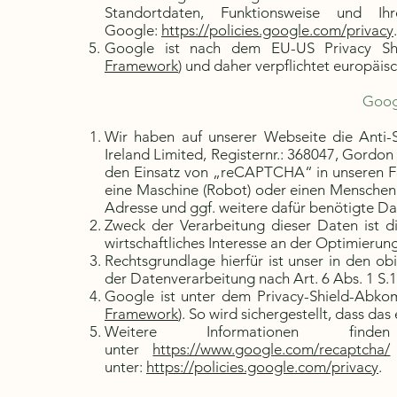
Standortdaten, Funktionsweise und Ih
Google:
https://policies.google.com/privacy
.
Google ist nach dem EU-US Privacy Shiel
Framework
) und daher verpflichtet europäis
Goo
Wir haben auf unserer Webseite die Ant
Ireland Limited, Registernr.: 368047, Gordon 
den Einsatz von „reCAPTCHA“ in unseren Fo
eine Maschine (Robot) oder einen Menschen 
Adresse und ggf. weitere dafür benötigte D
Zweck der Verarbeitung dieser Daten ist 
wirtschaftliches Interesse an der Optimierun
Rechtsgrundlage hierfür ist unser in den o
der Datenverarbeitung nach Art. 6 Abs. 1 S.1 
Google ist unter dem Privacy-Shield-Abkomm
Framework
). So wird sichergestellt, dass d
Weitere Informationen f
unter
https://www.google.com/recaptcha/
unter:
https://policies.google.com/privacy
.