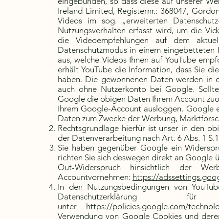
eingebunden, so dass diese auf unserer Web
Ireland Limited, Registernr.: 368047, Gordo
Videos im sog. „erweiterten Datenschu
Nutzungsverhalten erfasst wird, um die Vid
die Videoempfehlungen auf dem aktuell
Datenschutzmodus in einem eingebetteten P
aus, welche Videos Ihnen auf YouTube empfo
erhält YouTube die Information, dass Sie d
haben. Die gewonnenen Daten werden in di
auch ohne Nutzerkonto bei Google. Sollte
Google die obigen Daten Ihrem Account zuor
Ihrem Google-Account ausloggen. Google ers
Daten zum Zwecke der Werbung, Marktforsc
Rechtsgrundlage hierfür ist unser in den o
der Datenverarbeitung nach Art. 6 Abs. 1 S.1 
Sie haben gegenüber Google ein Widerspruc
richten Sie sich deswegen direkt an Google 
Out-Widerspruch hinsichtlich der W
Accountvornehmen:
https://adssettings.go
In den Nutzungsbedingungen von YouTu
Datenschutzerklärun
unter
https://policies.google.com/technol
Verwendung von Google Cookies und deren