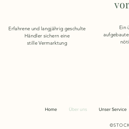
vo
Ein 
Erfahrene und langjährig geschulte
aufgebaut
Händler sichern eine
nöt
stille
Vermarktung
Home
Über uns
Unser Service
©STOCK