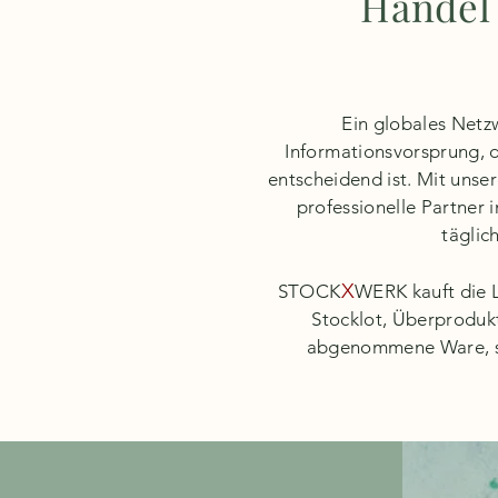
Handel
Ein globales Netz
Informationsvorsprung, d
entscheidend ist. Mit unser
professionelle Partner 
täglic
X
STOCK
WERK kauft die L
Stocklot, Überproduk
abgenommene Ware, so