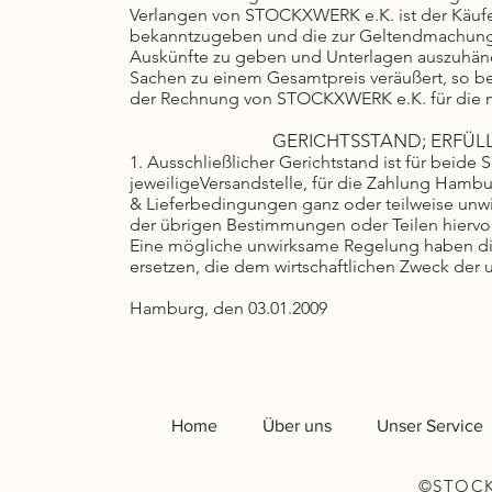
Verlangen von STOCKXWERK e.K. ist der Käufer 
bekanntzugeben und die zur Geltendmachung u
Auskünfte zu geben und Unterlagen auszuhän
Sachen zu einem Gesamtpreis veräußert, so be
der Rechnung von STOCKXWERK e.K. für die m
GERICHTSSTAND; ERFÜL
1. Ausschließlicher Gerichtstand ist für beide S
jeweiligeVersandstelle, für die Zahlung Hambu
& Lieferbedingungen ganz oder teilweise unwi
der übrigen Bestimmungen oder Teilen hiervon
Eine mögliche unwirksame Regelung haben die
ersetzen, die dem wirtschaftlichen Zweck de
Hamburg, den 03.01.2009
Home
Über uns
Unser Service
©STOCK