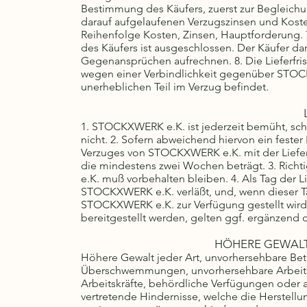
Bestimmung des Käufers, zuerst zur Begleichu
darauf aufgelaufenen Verzugszinsen und Koste
Reihenfolge Kosten, Zinsen, Hauptforderung. 
des Käufers ist ausgeschlossen. Der Käufer darf
Gegenansprüchen aufrechnen. 8. Die Lieferfri
wegen einer Verbindlichkeit gegenüber STOC
unerheblichen Teil im Verzug befindet.
1. STOCKXWERK e.K. ist jederzeit bemüht, schne
nicht. 2. Sofern abweichend hiervon ein fester L
Verzuges von STOCKXWERK e.K. mit der Lieferu
die mindestens zwei Wochen beträgt. 3. Rich
e.K. muß vorbehalten bleiben. 4. Als Tag der L
STOCKXWERK e.K. verläßt, und, wenn dieser Tag 
STOCKXWERK e.K. zur Verfügung gestellt wird.
bereitgestellt werden, gelten ggf. ergänzen
HÖHERE GEWALT
Höhere Gewalt jeder Art, unvorhersehbare Bet
Überschwemmungen, unvorhersehbare Arbeitskrä
Arbeitskräfte, behördliche Verfügungen oder an
vertretende Hindernisse, welche die Herstell