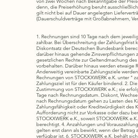
von zwei Wochen nach Bekanntgabe der Preiser
denn, die Preiserhöhung beruht ausschließlich 
gilt nicht bei auf Dauer angelegten Liefervert
(Dauerschuldverträge mit Großabnehmern, Vert
1. Rechnungen sind 10 Tage nach dem jeweil
zahlbar. Bei Überschreitung der Zahlungsfris
Diskontsatz der Deutschen Bundesbank berec
darüber hinaus gehende Zinsverpflichtungen zu
gesetzlichen Rechte zur Geltendmachung des 
vorbehalten. Darüber hinaus werden etwaige Re
Anderweitig vereinbarte Zahlungsziele werden s
Rechnungen von STOCKXWERK e.K. unter " zahl
Zahlungsziel ist für den Käufer bindend. 2. 
Zustimmung von STOCKXWERK e.K.; sie erfolgt 
Tage nach Rechnungsdatum. Diskont, Wechsel
nach Rechnungsdatum gehen zu Lasten des Käu
Zahlungsfähigkeit oder Kreditwürdigkeit des K
Aufforderung nicht zur Vorkasse oder dazu berei
STOCKXWERK e.K., soweit STOCKXWERK e.K. noc
berechtigt. 4. Anzahlungen und Vorauszahlung
gelten erst dann als bewirkt, wenn der Betra
verfügbar ist. 6. STOCKXWERK e.K. behält sic