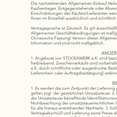
Die nachstehenden Allgemeinen Einkauf,Verka
Kaufvertrages. Entgegenstehende oder Abwe
Einschränkungen des Käufers/Lieferanten wer
Ihnen im Einzelfall ausdrücklich und schriftlic
Vertragssprache ist Deutsch. Es gilt ausschli
Allgemeinen Geschäftsbedingungen ist maßgeb
Chinesische Fassung/ Version dieser Allgeme
Information und sind nicht maßgeblich.
ANGEB
1. Angebote von STOCKXWERK e.K. sind bezügli
freibleibend. Zwischenverkäufe sind vorbeha
e.K. durch schriftliche oder ausgedruckte B
Lieferschein oder Auftragsbestätigung) verbind
B
1. Es werden die zum Zeitpunkt der Lieferung
gelten zzgl. der gesetzlichen Umsatzsteuer. 
die Umsatzsteuer betreffende Identifikation
Nichtbeachtung der umsatzsteuerrechtlichen V
für alle hieraus entstehenden Nachteile. 3. S
Vertragsabschluß und Lieferung seine Preise al