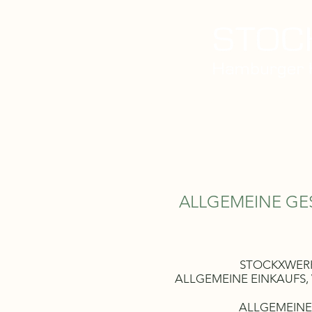
Home
Über uns
Unser Ser
ALLGEMEINE G
STOCKXWERK 
ALLGEMEINE EINKAUFS,
ALLGEMEINE