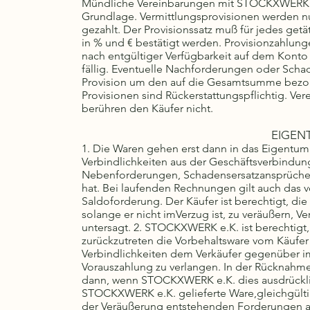
Mündliche Vereinbarungen mit STOCKXWERK e.K
Grundlage. Vermittlungsprovisionen werden nur
gezahlt. Der Provisionssatz muß für jedes getä
in % und € bestätigt werden. Provisionzahlung
nach entgültiger Verfügbarkeit auf dem Kont
fällig. Eventuelle Nachforderungen oder Sch
Provision um den auf die Gesamtsumme bezoge
Provisionen sind Rückerstattungspflichtig. V
berühren den Käufer nicht.
EIGEN
1. Die Waren gehen erst dann in das Eigentum
Verbindlichkeiten aus der Geschäftsverbindu
Nebenforderungen, Schadensersatzansprüchen
hat. Bei laufenden Rechnungen gilt auch das 
Saldoforderung. Der Käufer ist berechtigt, di
solange er nicht imVerzug ist, zu veräußern, 
untersagt. 2. STOCKXWERK e.K. ist berechtigt
zurückzutreten die Vorbehaltsware vom Käufer h
Verbindlichkeiten dem Verkäufer gegenüber im 
Vorauszahlung zu verlangen. In der Rücknahme 
dann, wenn STOCKXWERK e.K. dies ausdrücklich 
STOCKXWERK e.K. gelieferte Ware,gleichgültig 
der Veräußerung entstehenden Forderungen a