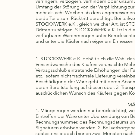
verringern, verzögern, verhindern oder unzum
Umfang der Störung von der Verpflichtung zur
mehr als acht Wochen ab dem angemessenen od
beide Teile zum Rücktritt berechtigt. Bei tei
STOCKXWERK e.K., gleich welcher Art, ist STO
Dritten zu tätigen. STOCKXWERK e.K. ist in die
verfügbaren Warenmengen unter Berücksichti
und unter die Käufer nach eigenem Ermessen z
1. STOCKXWERK e.K. behält sich die Wahl des
Versandwünsche des Käufers verursachte Mehrk
Vertragsschluß eintretende Erhöhungen der Fa
etc., sofern nicht frachtfreie Lieferung vereinba
Beschädigung der Ware geht mit deren Absen
deren Bereitstellung auf diesen über. 3. Tran
ausdrücklichen Wunsch des Käufers gegen Kos
MÄ
1. Mängelrügen werden nur berücksichtigt, we
Eintreffen der Ware unter Übersendung von B
Rechnungsnummer, des Rechnungsdatums und d
Signaturen erhoben werden. 2. Bei verborgene
spätestens jedoch binnen zwei Monaten nach Ei