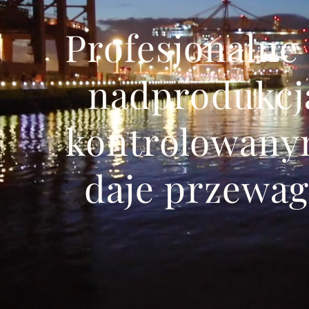
Profesjonalne
nadprodukcj
kontrolowany
daje przewa