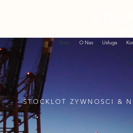
Dom
O Nas
Usługa
Ko
STOCKLOT ZYWNOSCI & 