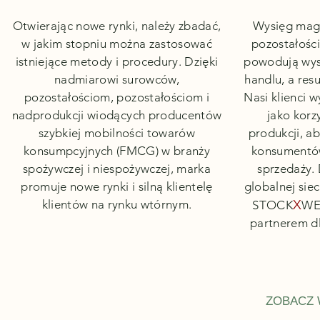
Otwierając nowe rynki, należy zbadać,
Wysięg maga
w jakim stopniu można zastosować
pozostałości
istniejące metody i procedury. Dzięki
powodują wyso
nadmiarowi surowców,
handlu, a resu
pozostałościom, pozostałościom i
Nasi klienci w
nadprodukcji wiodących producentów
jako korz
szybkiej mobilności towarów
produkcji, ab
konsumpcyjnych (FMCG) w branży
konsumentów
spożywczej i niespożywczej, marka
sprzedaży. 
promuje nowe rynki i silną klientelę
globalnej sie
X
klientów na rynku wtórnym.
STOCK
WER
partnerem dl
ZOBACZ 