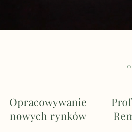
O
Opracowywanie
Prof
nowych rynków
Rem